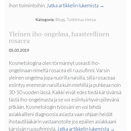
”Kemialliset
ihon toimintoihin.
Jatka artikkelin lukemista
→
kuorinnat”
Kategoria:
Blogi
,
Tutkittua tietoa
Yleinen iho-ongelma, haasteellinen
rosacea
05.03.2019
Kosmetologina olen törmännyt useasti iho-
ongelmaan nimeltä rosacea eli ruusufinni. Varsin
yleinen ongelma jopa nuorilla naisilla, sillä rosaceaa
esiintyy enemmän naisilla kuin miehillä ja puhkeaa noin
30-50 vuoden iässä. Kaikki eivät edes tiedä kärsivänsä
tästä iho-ongelmasta ja se voi esiintyä hyvin piilevänä
pitkään. Kosmetologin työssäni en voi tehdä
asiakkailleni diagnoosia asiasta vaan ohjaan heidät
ihotautilääkärin vastaanotolle jos epäilen asiakkaani
”Yleinen
kärsivän ruusufinnistä.
Jatka artikkelin lukemista
→