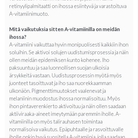
retinyylipalmitaatti on ihossa esiintyvä ja varastoituva
A-vitamiinimuoto.
Mitä vaikutuksia sitten A-vitamiinilla on meidän
ihossa?
A-vitamiini vaikuttaa hyvin monipuolisesti kaikkiin ihon
soluihin. Se aktivoi solujen uudistumisprosessia ja näin
ollen meidän epidemiksen kunto kohenee. Iho
paksuuntuu ja saa luonnollisen suojan ulkoisia
ärsykkeitä vastaan. Uudistusprosessin myötä myös
juonteet tasoittuvat ja iho saa nuorekkaamman
ulkonäön. Pigmenttimuutokset vaalenevat ja
melaniinin muodostus ihossa normalisoituu. Myös
ihon pintaverenkierto aktivoituu ja näin ollen saadaan
aktiiviraaka-aineet imeytymään paremmin iholle. A-
vitamiinilla on myös talirauhasen toimintaa
normalisoiva vaikutus. Epäpuhtaalle ja rasvoittuvalle
iholle onkin hyvä suositella A-vitamiinia, jolla saadaan