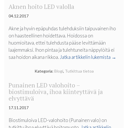
Aknen hoito LED valolla
04.12.2017
Akne ja hyvin epäpuhdas tulehduksiin taipuvainen iho
on haasteellinen hoidettava. Hoidossa on
huomioitava, ettei tulehdusta pääse levittämään
laajemmaksi. Ihon pintaa ja tulehtuneita näppylöitä ei
”Aknen
saa hoidon aikana rikkoa.
Jatka artikkelin lukemista
→
hoito
LED
Kategoria:
Blogi
,
Tutkittua tietoa
valolla”
Punainen LED valohoito –
biostimuloiva, ihoa kiinteyttävä ja
elvyttävä
17.11.2017
Biostimuloiva LED-valohoito (Punainen valo) on
tutkittu ihoa elvyttävä hoitomuoto.
Jatka artikkelin