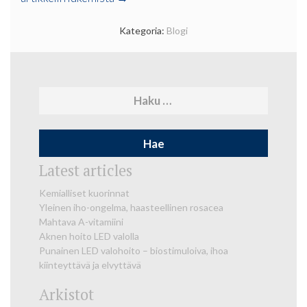
innovaatio
–
Kategoria:
Blogi
suomalaisen
ihoklinikan
kehittämä
Haku:
tuoteperhe”
Latest articles
Kemialliset kuorinnat
Yleinen iho-ongelma, haasteellinen rosacea
Mahtava A-vitamiini
Aknen hoito LED valolla
Punainen LED valohoito – biostimuloiva, ihoa
kiinteyttävä ja elvyttävä
Arkistot