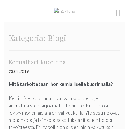
Skip
to
content
Kategoria:
Blogi
Kemialliset kuorinnat
23.08.2019
Mitä tarkoitetaan ihon kemiallisella kuorinnalla?
Kemialliset kuorinnat ovat vain koulutettujen
ammattilaisten tarjoama hoitomuoto. Kuorintoja
löytyy monenlaisia ja eri vahvuuksilla. Yleisesti ne ovat
monohappoja tai happosekoituksia riippuen hoidon
tavoitteesta. Eri hapoilla on siis erilaisia vaikutuksia