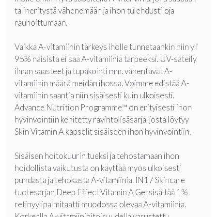
talineritystä vähenemään ja ihon tulehdustiloja
rauhoittumaan.
Vaikka A-vitamiinin tärkeys iholle tunnetaankin niin yli
95% naisista ei saa A-vitamiinia tarpeeksi. UV-säteily,
ilman saasteet ja tupakointi mm. vähentävät A-
vitamiinin määrä meidän ihossa. Voimme edistää A-
vitamiinin saantia niin sisäisesti kuin ulkoisesti.
Advance Nutrition Programme™ on erityisesti ihon
hyvinvointiin kehitetty ravintolisäsarja, josta löytyy
Skin Vitamin A kapselit sisäiseen ihon hyvinvointiin.
Sisäisen hoitokuurin tueksi ja tehostamaan ihon
hoidollista vaikutusta on käyttää myös ulkoisesti
puhdasta ja tehokasta A-vitamiinia. IN17 Skincare
tuotesarjan Deep Effect Vitamin A Gel sisältää 1%
retinyylipalmitaatti muodossa olevaa A-vitamiinia.
Korkealla A-vitamiinipitoisuudella varustettu