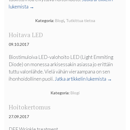
”Punainen
lukemista
→
LED
valohoito
Kategoria:
Blogi
,
Tutkittua tietoa
–
Hoitava LED
biostimuloiva,
ihoa
09.10.2017
kiinteyttävä
ja
Biostimuloiva LED-valohoito LED (Light Emmiting
elvyttävä”
Diode) on monessa arkisessakin asiassa jo erittäin
tuttu valonlähde. Vielä vähän vieraampana on sen
”Hoitava
ihonhoidollinen puoli.
Jatka artikkelin lukemista
→
LED”
Kategoria:
Blogi
Hoitokertomus
27.09.2017
DEF Wrinkle treatment