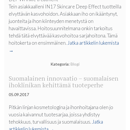
Tein asiakkaalleni IN17 Skincare Deep Effect tuotteilla
elvyttävän kasvohoidon. Asiakkaan iho on ikääntynyt,
juonteita ja ihon kiinteyden menetystä on
havaittavissa. Hoitosuunnitelmana onkin tarkoitus
tehdä tätä elvyttävää kasvohoitoa sarjahoitona. Tämä
”Hoi
hoitokerta on ensimmäinen.
Jatka artikkelin lukemista
→
Kategoria:
Blogi
Suomalainen innovaatio – suomalaisen
ihoklinikan kehittämä tuoteperhe
05.09.2017
Pitkän linjan kosmetologina ja ihonhoitajana olen jo
vuosia kaivannut tuotesarjaa, joissa yhdistyy
tehokkuus, turvallisuus ja suomalaisuus.
Jatka
”Suomalainen
artikkelin lukemista
→