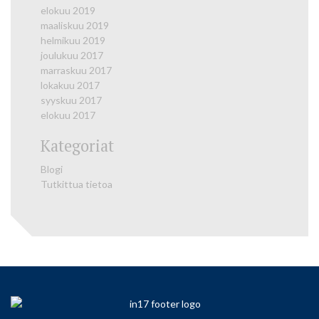
elokuu 2019
maaliskuu 2019
helmikuu 2019
joulukuu 2017
marraskuu 2017
lokakuu 2017
syyskuu 2017
elokuu 2017
Kategoriat
Blogi
Tutkittua tietoa