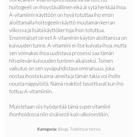
hoitogeeli on ihoystävällinen eikä ärsytä herkkää ihoa.
A-vitamiinin käyttöön on hyvä totuttaa iho ensin
aloittamalla hoitogeelin käyttö muutaman kerran
viikossa ja lisätä käyttökertoja ihon totuttua.
Ensimmäiset oireet A-vitamiinin käytön aloittaessa on
kuivuuden tunne. A-vitamiini ei itse kuivata ihoa, mutta
sen voimakas ihoa uudistava prosessi saa tämän
hilseilevän kuivuuden tunteen aikaiseksi. Toinen
vaikutus on sen syväpuhdistava ominaisuus, joka
nostaa ihosta kuona-aineita ja tämän takia voi iholle
nousta näppylöitä. Nämä reaktiot tasoittuvat kun iho
tottuu A-vitamiiniin.
Muistetaan siis hyödyntää tämä supervitamiini
ihonhoidossa niin sisäisesti kuin ulkoisestikin.
Kategoria:
Blogi
,
Tutkittua tietoa