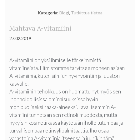
iho-
ongelma,
Kategoria:
Blogi
,
Tutkittua tietoa
haasteell
Mahtava A-vitamiini
rosacea”
27.02.2019
A-vitamiini on yksi ihmiselle tärkeimmistä
vitamiineista. Elimistömme tarvitsee moneen asiaan
A-vitamiinia, kuten silmien hyvinvointiin ja luuston
kasvulle.
A-vitamiinin tehokkuus on huomattu nyt myös sen
ihonhoidollisissa ominaisuuksissa hyvin
monipuoliseksi raaka-aineeksi. Tavallisemmin A-
vitamiini tunnetaan sen retinoli muodosta, mutta
nykyisin kosmetiikassa käytetään iholle tutumpaa ja
turvallisempaa retinyylipalmitaattia. Iho osaa
varastoida A-vitamiinia itseensä ja juurikin tämä