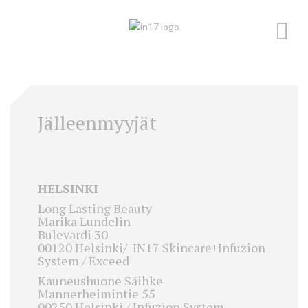
Skip
to
content
Jälleenmyyjät
HELSINKI
Long Lasting Beauty
Marika Lundelin
Bulevardi 30
00120 Helsinki/ IN17 Skincare+Infuzion
System / Exceed
Kauneushuone Säihke
Mannerheimintie 55
00250 Helsinki / Infuzion System