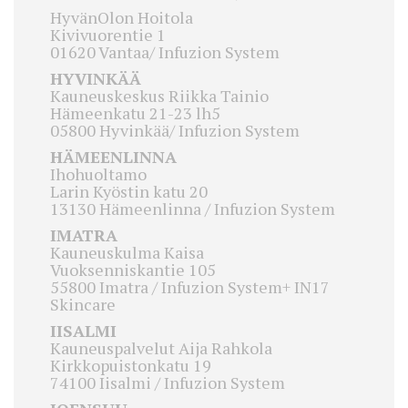
HyvänOlon Hoitola
Kivivuorentie 1
01620 Vantaa/ Infuzion System
HYVINKÄÄ
Kauneuskeskus Riikka Tainio
Hämeenkatu 21-23 lh5
05800 Hyvinkää/ Infuzion System
HÄMEENLINNA
Ihohuoltamo
Larin Kyöstin katu 20
13130 Hämeenlinna / Infuzion System
IMATRA
Kauneuskulma Kaisa
Vuoksenniskantie 105
55800 Imatra / Infuzion System+ IN17
Skincare
IISALMI
Kauneuspalvelut Aija Rahkola
Kirkkopuistonkatu 19
74100 Iisalmi / Infuzion System