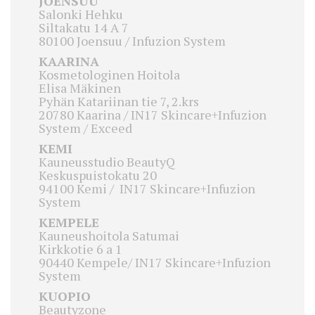
JOENSUU
Salonki Hehku
Siltakatu 14 A 7
80100 Joensuu / Infuzion System
KAARINA
Kosmetologinen Hoitola
Elisa Mäkinen
Pyhän Katariinan tie 7, 2.krs
20780 Kaarina / IN17 Skincare+Infuzion
System / Exceed
KEMI
Kauneusstudio BeautyQ
Keskuspuistokatu 20
94100 Kemi / IN17 Skincare+Infuzion
System
KEMPELE
Kauneushoitola Satumai
Kirkkotie 6 a 1
90440 Kempele/ IN17 Skincare+Infuzion
System
KUOPIO
Beautyzone