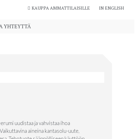
KAUPPA AMMATTILAISILLE
IN ENGLISH
A YHTEYTTÄ
erumi uudistaa ja vahvistaa ihoa
 Vaikuttavina aineina kantasolu-uute,
vera. Tehotuote säännölliseen käyttöön.