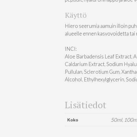
Käyttö
Hiero seerumia aamuin illoin puhd
alueelle ennen kasvovoidetta tai
INCI:
Aloe Barbadensis Leaf Extract, A
Caldarium Extract, Sodium Hyalur
Pullulan, Sclerotium Gum, Xanth
Alcohol, Ethylhexylglycerin, Sodi
Lisätiedot
50ml, 100m
Koko