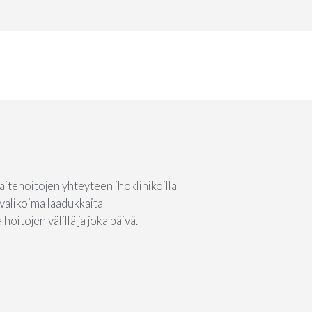
itehoitojen yhteyteen ihoklinikoilla
 valikoima laadukkaita
oitojen välillä ja joka päivä.