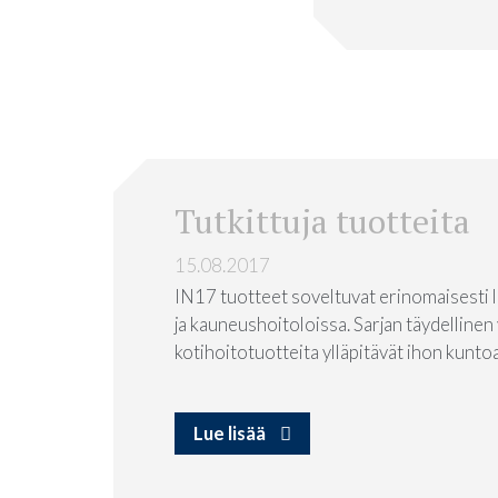
Tutkittuja tuotteita
15.08.2017
IN17 tuotteet soveltuvat erinomaisesti la
ja kauneushoitoloissa. Sarjan täydellinen
kotihoitotuotteita ylläpitävät ihon kuntoa h
Lue lisää