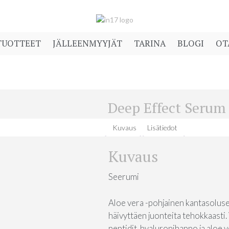
TUOTTEET
JÄLLEENMYYJÄT
TARINA
BLOGI
OT
Deep Effect Serum
Kuvaus
Lisätiedot
Kuvaus
Seerumi
Aloe vera -pohjainen kantasoluse
häivyttäen juonteita tehokkaasti.
peptidit, hyaluronihappo ja aloe 