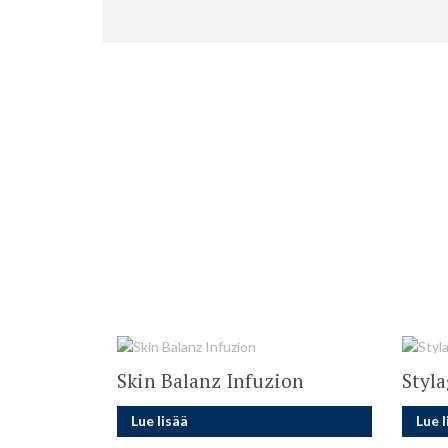
Skin Balanz Infuzion
Styl
Lue lisää
Lue l