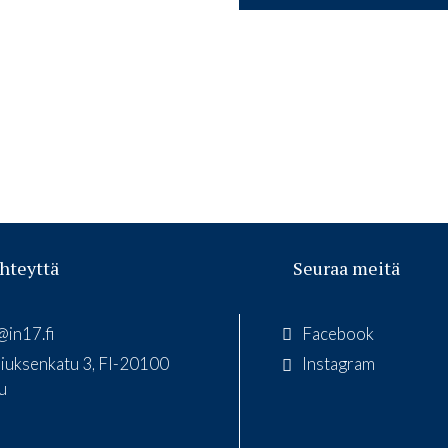
hteyttä
Seuraa meitä
@in17.fi
Facebook
liuksenkatu 3, FI-20100
Instagram
u