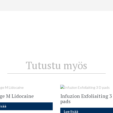
Tutustu myös
age M Lidocaine
Infuzion Exfoliaiting 3
pads
isää
Lue lisää