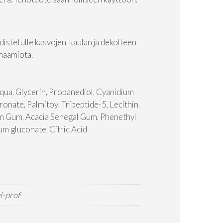
istetulle kasvojen, kaulan ja dekolteen
 naamiota.
qua, Glycerin, Propanediol, Cyanidium
onate, Palmitoyl Tripeptide-5, Lecithin,
an Gum, Acacia Senegal Gum, Phenethyl
um gluconate, Citric Acid
l-prof