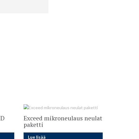
 D
Exceed mikroneulaus neulat
paketti
Lue lisää