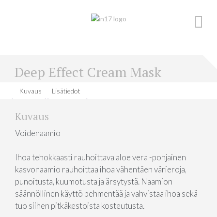
Skip
to
content
Deep Effect Cream Mask
Kuvaus
Lisätiedot
Kuvaus
Voidenaamio
Ihoa tehokkaasti rauhoittava aloe vera -pohjainen
kasvonaamio rauhoittaa ihoa vähentäen värieroja,
punoitusta, kuumotusta ja ärsytystä. Naamion
säännöllinen käyttö pehmentää ja vahvistaa ihoa sekä
tuo siihen pitkäkestoista kosteutusta.