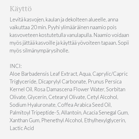
Käyttö
Levitä kasvojen, kaulan ja dekolteen alueelle, anna
vaikuttaa 20 min. Pyyhi ylimääräinen naamio pois
kasvoveteen kostutetulla vanulapulla. Naamio voidaan
myös jättää kasvoille ja käyttää yövoiteen tapaan. Sopii
myös silmänympärysiholle.
INCI:
Aloe Barbadensis Leaf Extract, Aqua, Caprylic/Capric
Triglyceride, Dicaprylyl Carbonate, Prunus Persica
Kernel Oil, Rosa Damascena Flower Water, Sorbitan
Olivate, Glycerin, Cetearyl Olivate, Cetyl Alcohol,
Sodium Hyaluronate, Coffea Arabica Seed Oil,
Palmitoyl Tripeptide-5, Allantoin, Acacia Senegal Gum,
Xanthan Gum, Phenethyl Alcohol, Ethylhexylglycerin,
Lactic Acid