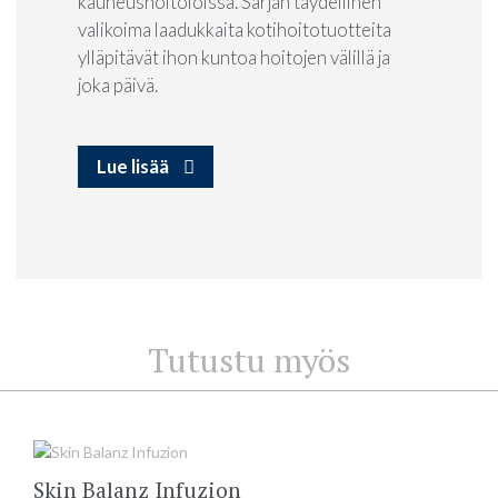
kauneushoitoloissa. Sarjan täydellinen
valikoima laadukkaita kotihoitotuotteita
ylläpitävät ihon kuntoa hoitojen välillä ja
joka päivä.
Lue lisää
Tutustu myös
Skin Balanz Infuzion